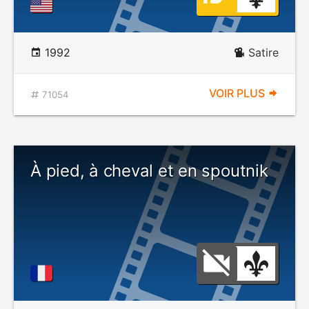
1992
Satire
VOIR PLUS
71054
À pied, à cheval et en spoutnik