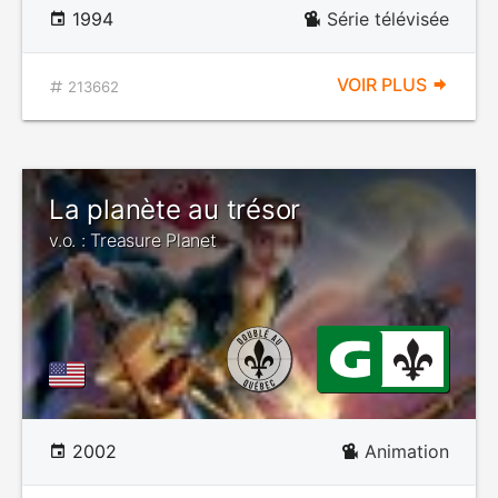
1994
Série télévisée
VOIR PLUS
213662
La planète au trésor
v.o. : Treasure Planet
2002
Animation