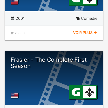
2001
Comédie
VOIR PLUS
280660
Frasier - The Complete First
Season