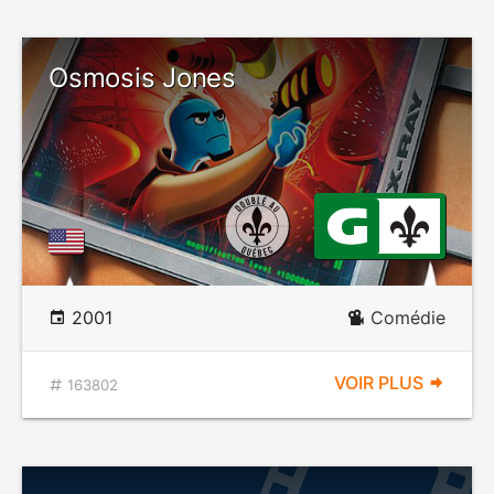
Osmosis Jones
2001
Comédie
VOIR PLUS
163802