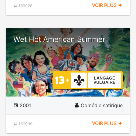
VOIR PLUS
189928
Wet Hot American Summer
LANGAGE
VULGAIRE
2001
Comédie satirique
VOIR PLUS
169939