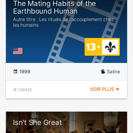
The Mating Habits of the
Earthbound Human
Autre titre : Les rituels de l'accouplement chez
les humains
1999
Satire
VOIR PLUS
139430
Isn't She Great