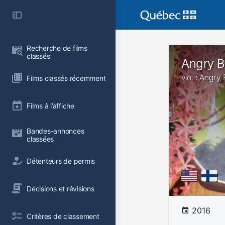
Recherche de films 
classés
Angry Bi
v.o. : Angry 
Films classés récemment
Films à l’affiche
Bandes-annonces 
classées
Détenteurs de permis
Décisions et révisions
2016
Critères de classement