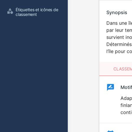
Étiquettes et icônes de 
Synopsis
classement
Dans une îl
par leur te
survient in
Déterminés 
l’île pour 
CLASSEM
Clas
Moti
Classemen
du
Adapt
finla
film
conti