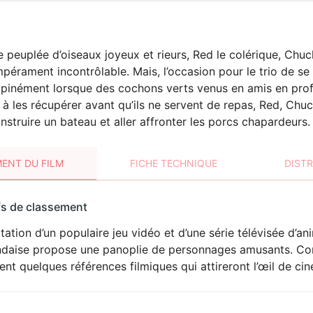
e peuplée d’oiseaux joyeux et rieurs, Red le colérique, Chuc
mpérament incontrôlable. Mais, l’occasion pour le trio de se
opinément lorsque des cochons verts venus en amis en profit
à les récupérer avant qu’ils ne servent de repas, Red, Chu
construire un bateau et aller affronter les porcs chapardeurs.
ENT DU FILM
FICHE TECHNIQUE
DIST
sement
fs de classement
t
ation d’un populaire jeu vidéo et d’une série télévisée d’a
ndaise propose une panoplie de personnages amusants. Conçu
ent quelques références filmiques qui attireront l’œil de cin