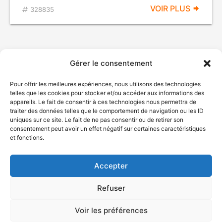
VOIR PLUS
328835
Gérer le consentement
Pour offrir les meilleures expériences, nous utilisons des technologies
telles que les cookies pour stocker et/ou accéder aux informations des
appareils. Le fait de consentir à ces technologies nous permettra de
traiter des données telles que le comportement de navigation ou les ID
uniques sur ce site. Le fait de ne pas consentir ou de retirer son
© Gouvernement du Québec, 2026
consentement peut avoir un effet négatif sur certaines caractéristiques
et fonctions.
Nous joindre
Plan du site
Accepter
Accessibilité
Accès à l'information
Refuser
Déclaration de services
Politique de confidentialité
Voir les préférences