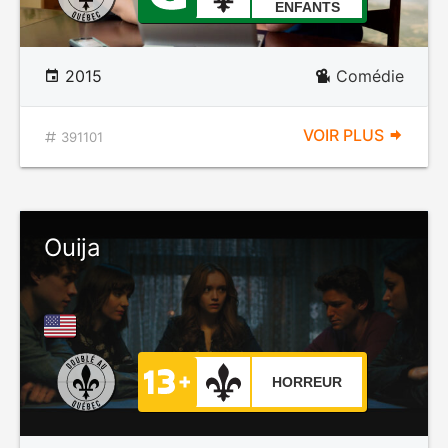
ENFANTS
2015
Comédie
VOIR PLUS
391101
Ouija
HORREUR