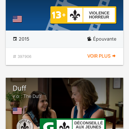
VIOLENCE
HORREUR
2015
Épouvante
VOIR PLUS
397906
Duff
v.o. : The Duff
DÉCONSEILLÉ
AUX JEUNES