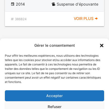
2014
Suspense d'épouvante
VOIR PLUS
386824
Gérer le consentement
Pour offrir les meilleures expériences, nous utilisons des technologies
telles que les cookies pour stocker et/ou accéder aux informations des
appareils. Le fait de consentir à ces technologies nous permettra de
traiter des données telles que le comportement de navigation ou les ID
uniques sur ce site. Le fait de ne pas consentir ou de retirer son
© Gouvernement du Québec, 2026
consentement peut avoir un effet négatif sur certaines caractéristiques
et fonctions.
Nous joindre
Plan du site
Accepter
Accessibilité
Accès à l'information
Refuser
Déclaration de services