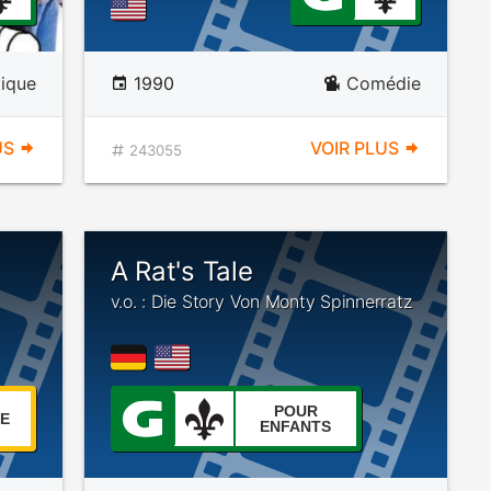
ique
1990
Comédie
US
VOIR PLUS
243055
A Rat's Tale
v.o. : Die Story Von Monty Spinnerratz
POUR
E
ENFANTS