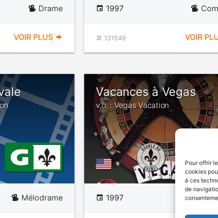
Drame
1997
Com
VOIR PLUS
VOIR PL
131549
ivale
Vacances à Vegas
ion
v.o. : Vegas Vacation
Pour offrir 
cookies pour
à ces techn
de navigatio
Mélodrame
1997
Com
consentement