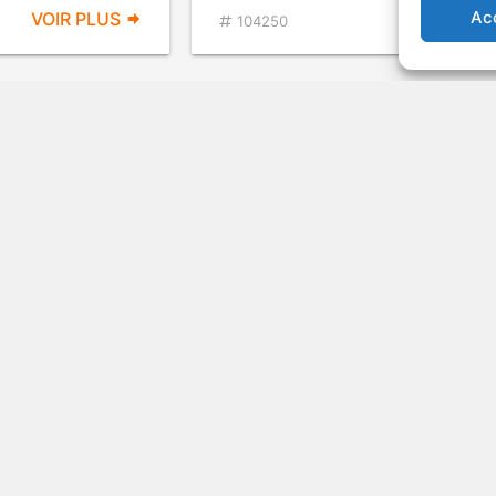
Ac
VOIR PLUS
VOIR PL
104250
la veuve
Pterodactyl Woman f
Beverly Hills
ÉROTISME
Suspense
1995
Com
VOIR PLUS
VOIR PL
92785