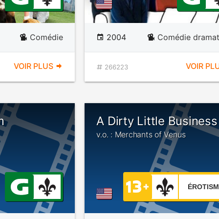
Comédie
2004
Comédie dramat
VOIR PLUS
VOIR PL
266223
m
A Dirty Little Business
v.o. : Merchants of Venus
ÉROTISM