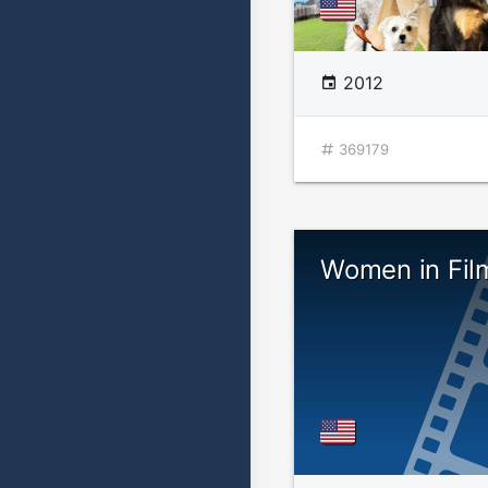
2012
369179
Women in Fil