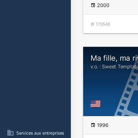
2000
170548
Ma fille, ma r
v.o. : Sweet Temptat
1996
Services aux entreprises