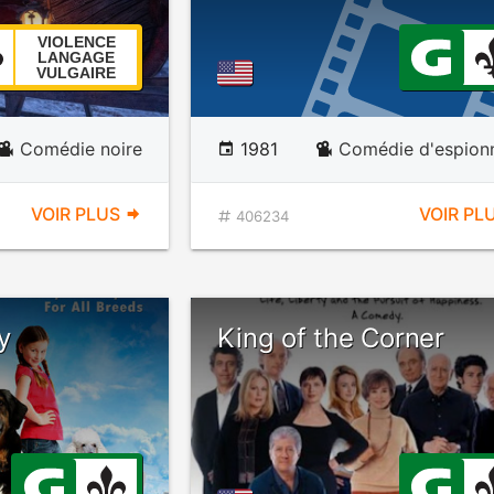
VIOLENCE
LANGAGE
VULGAIRE
Comédie noire
1981
Comédie d'espion
VOIR PLUS
VOIR PL
406234
y
King of the Corner