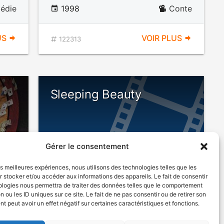
édie
1998
Conte
US
VOIR PLUS
122313
Sleeping Beauty
Gérer le consentement
POUR
ENFANTS
les meilleures expériences, nous utilisons des technologies telles que les
 stocker et/ou accéder aux informations des appareils. Le fait de consentir
ologies nous permettra de traiter des données telles que le comportement
n ou les ID uniques sur ce site. Le fait de ne pas consentir ou de retirer son
édie
1983
Conte
 peut avoir un effet négatif sur certaines caractéristiques et fonctions.