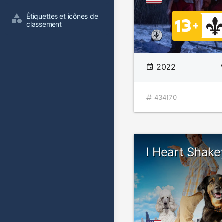
Étiquettes et icônes de 
classement
2022
434170
I Heart Shake