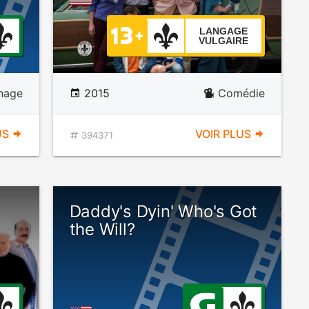
LANGAGE
VULGAIRE
nage
2015
Comédie
US
VOIR PLUS
394371
Daddy's Dyin' Who's Got
the Will?