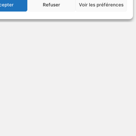
cepter
Refuser
Voir les préférences
US
VOIR PLUS
99401
rom
The Legend of Sleepy
Hollow
édie
1985
Fable
US
VOIR PLUS
82735