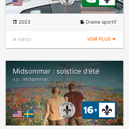
2023
Drame sportif
VOIR PLUS
436123
Midsommar : solstice d'été
v.o. : Midsommar