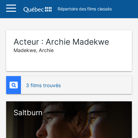
Répertoire des films classés
Acteur :
Archie Madekwe
Madekwe, Archie
3 films trouvés
Saltburn