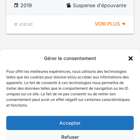
2019
Suspense d'épouvante
VOIR PLUS
418142
Gérer le consentement
Pour offrir les meilleures expériences, nous utilisons des technologies
telles que les cookies pour stocker et/ou accéder aux informations des
appareils. Le fait de consentir à ces technologies nous permettra de
traiter des données telles que le comportement de navigation ou les ID
uniques sur ce site. Le fait de ne pas consentir ou de retirer son
© Gouvernement du Québec, 2026
consentement peut avoir un effet négatif sur certaines caractéristiques
et fonctions.
Nous joindre
Plan du site
Accepter
Accessibilité
Accès à l'information
Refuser
Déclaration de services