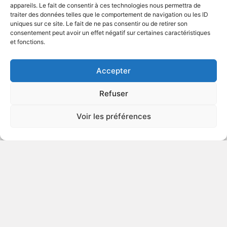
appareils. Le fait de consentir à ces technologies nous permettra de
traiter des données telles que le comportement de navigation ou les ID
uniques sur ce site. Le fait de ne pas consentir ou de retirer son
2016
Série télévisée
consentement peut avoir un effet négatif sur certaines caractéristiques
et fonctions.
VOIR PLUS
405930
Accepter
Refuser
1:54
Voir les préférences
2016
Drame psychologique