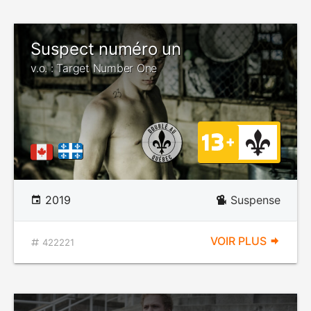
Suspect numéro un
v.o. : Target Number One
2019
Suspense
VOIR PLUS
422221