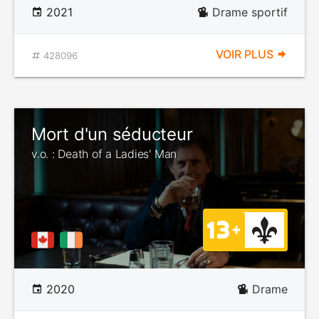
2021
Drame sportif
VOIR PLUS
428096
Mort d'un séducteur
v.o. : Death of a Ladies' Man
2020
Drame