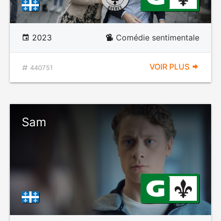
2023
Comédie sentimentale
VOIR PLUS
440751
Sam