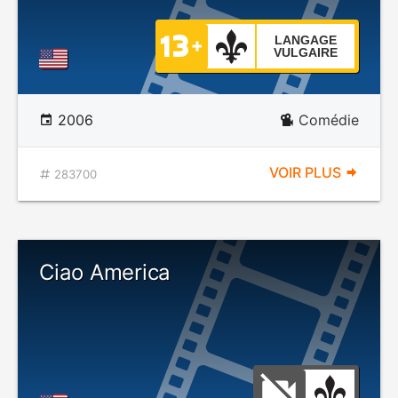
LANGAGE
VULGAIRE
2006
Comédie
VOIR PLUS
283700
Ciao America