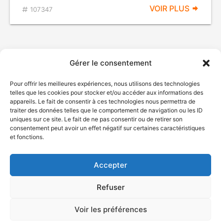
VOIR PLUS
107347
Gérer le consentement
Pour offrir les meilleures expériences, nous utilisons des technologies
telles que les cookies pour stocker et/ou accéder aux informations des
appareils. Le fait de consentir à ces technologies nous permettra de
traiter des données telles que le comportement de navigation ou les ID
uniques sur ce site. Le fait de ne pas consentir ou de retirer son
© Gouvernement du Québec, 2026
consentement peut avoir un effet négatif sur certaines caractéristiques
et fonctions.
Nous joindre
Plan du site
Accepter
Accessibilité
Accès à l'information
Refuser
Déclaration de services
Politique de confidentialité
Voir les préférences