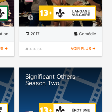
LANGAGE
VULGAIRE
tion
2017
Comédie
US
VOIR PLUS
404064
Significant Others -
Season Two
E
ÉROTISME