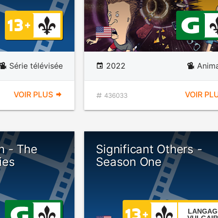
Série télévisée
2022
Anima
VOIR PLUS
VOIR PL
436033
n - The
Significant Others -
ies
Season One
LANGAG