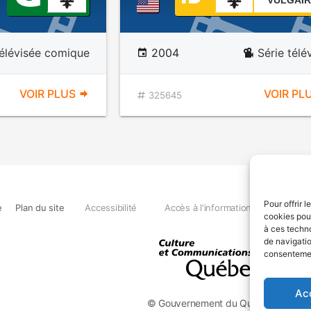
VULGAIR
télévisée comique
2004
Série télé
VOIR PLUS
VOIR PL
325645
Pour offrir 
e
Plan du site
Accessibilité
Accès à l'information
Déclara
cookies pour
à ces techn
de navigatio
consentement
Ac
© Gouvernement du Québec, 2026