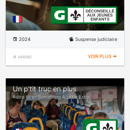
DÉCONSEILLÉ
AUX JEUNES
ENFANTS
2024
Suspense judiciaire
VOIR PLUS
444080
Un p'tit truc en plus
Autre titre : Something A Little Extra