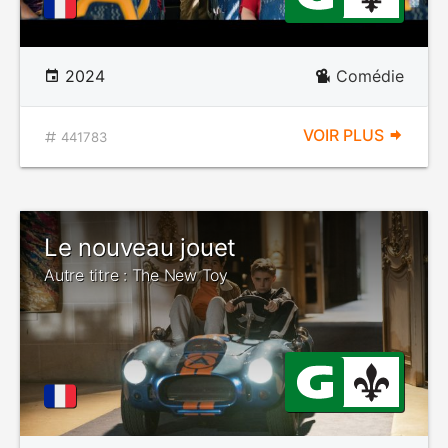
2024
Comédie
VOIR PLUS
441783
Le nouveau jouet
Autre titre : The New Toy