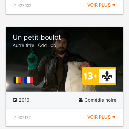
VOIR PLUS
427002
Un petit boulot
Autre titre : Odd Job
2016
Comédie noire
VOIR PLUS
402177