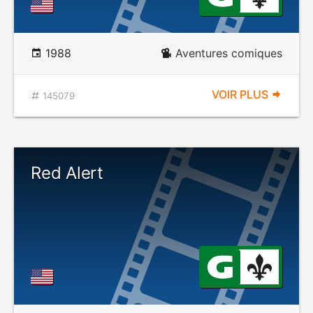
1988
Aventures comiques
VOIR PLUS
145079
Red Alert