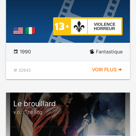
VIOLENCE
HORREUR
1990
Fantastique
VOIR PLUS
32643
Le brouillard
v.o. : The Fog