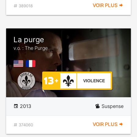
VOIR PLUS
389018
La purge
v.o. : The Purge
VIOLENCE
2013
Suspense
VOIR PLUS
374060