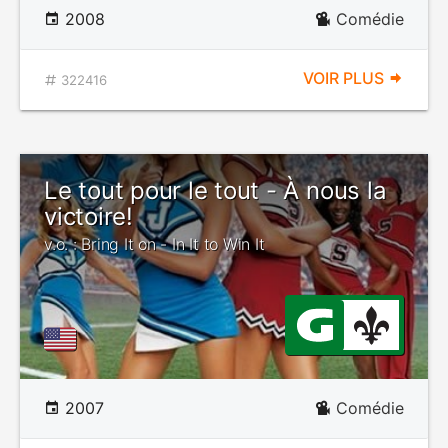
2008
Comédie
VOIR PLUS
322416
Le tout pour le tout - À nous la
victoire!
v.o. : Bring It on - In It to Win It
2007
Comédie