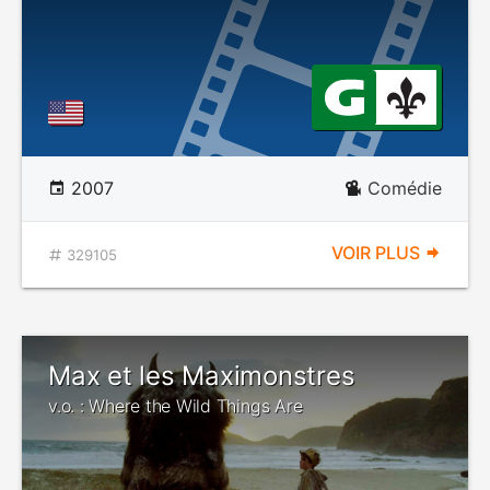
2007
Comédie
VOIR PLUS
329105
Max et les Maximonstres
v.o. : Where the Wild Things Are