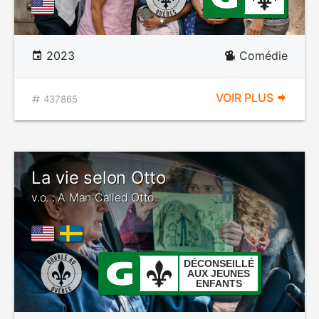
2023
Comédie
VOIR PLUS
437865
La vie selon Otto
v.o. : A Man Called Otto
DÉCONSEILLÉ
AUX JEUNES
ENFANTS