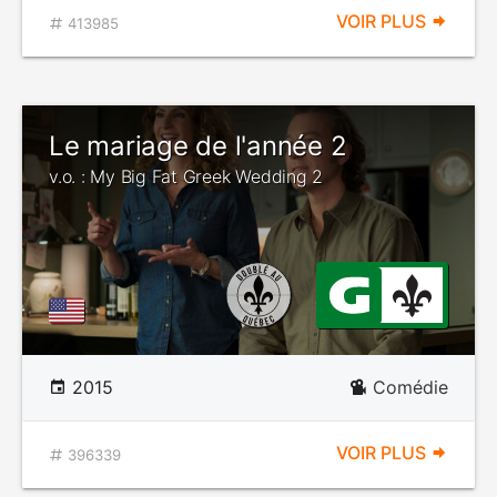
VOIR PLUS
413985
Le mariage de l'année 2
v.o. : My Big Fat Greek Wedding 2
2015
Comédie
VOIR PLUS
396339