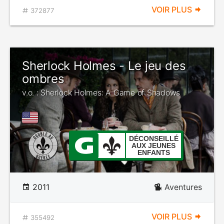
VOIR PLUS
372877
Sherlock Holmes - Le jeu des
ombres
v.o. : Sherlock Holmes: A Game of Shadows
DÉCONSEILLÉ
AUX JEUNES
ENFANTS
2011
Aventures
VOIR PLUS
355492