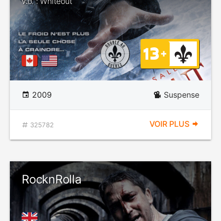
v.o. : Whiteout
2009
Suspense
VOIR PLUS
325782
RocknRolla