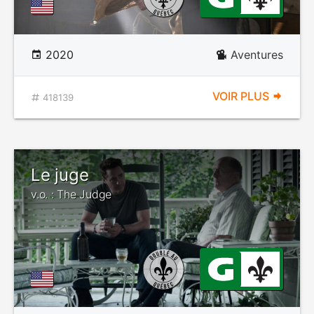
2020
Aventures
VOIR PLUS
418139
Le juge
v.o. : The Judge