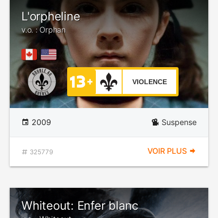
L'orpheline
v.o. : Orphan
VIOLENCE
2009
Suspense
VOIR PLUS
325779
Whiteout: Enfer blanc