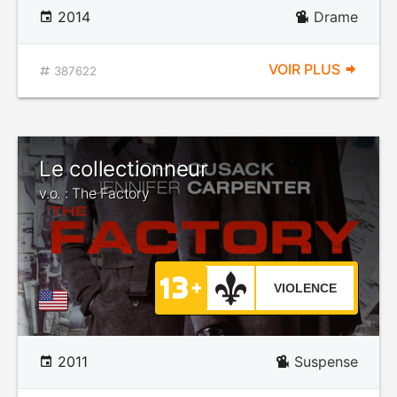
2014
Drame
VOIR PLUS
387622
Le collectionneur
v.o. : The Factory
VIOLENCE
2011
Suspense