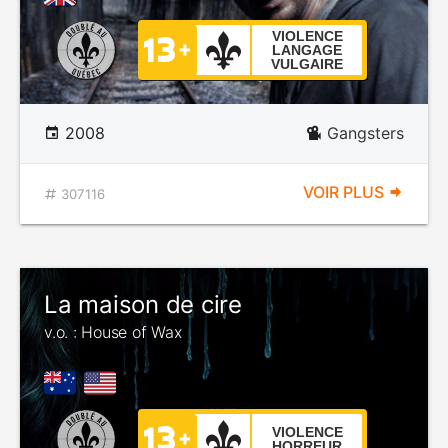
VIOLENCE
LANGAGE
VULGAIRE
2008
Gangsters
VOIR PLUS
307116
La maison de cire
v.o. : House of Wax
VIOLENCE
HORREUR