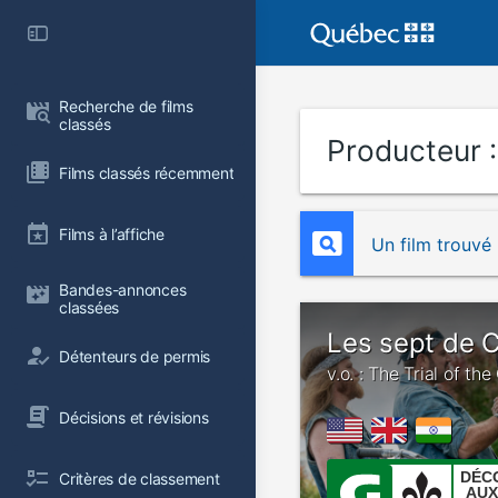
Recherche de films 
classés
Producteur 
Films classés récemment
Films à l’affiche
Un film trouvé
Bandes-annonces 
classées
Les sept de 
Détenteurs de permis
v.o. : The Trial of th
Décisions et révisions
DÉC
Critères de classement
AUX