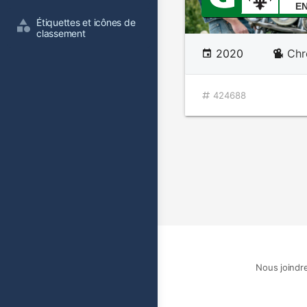
E
Étiquettes et icônes de 
classement
2020
Chr
424688
Nous joindr