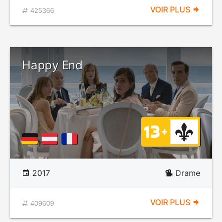
VOIR PLUS
425366
Happy End
2017
Drame
VOIR PLUS
409609