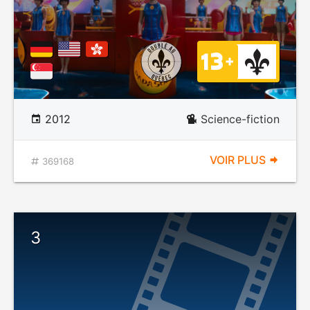
2012
Science-fiction
VOIR PLUS
369168
3