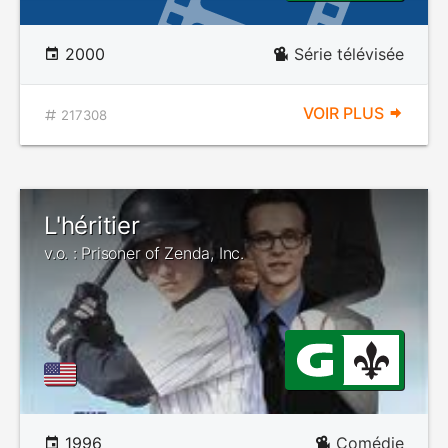
2000
Série télévisée
VOIR PLUS
217308
L'héritier
v.o. : Prisoner of Zenda, Inc.
1996
Comédie