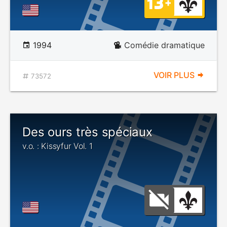
1994
Comédie dramatique
VOIR PLUS
73572
Des ours très spéciaux
v.o. : Kissyfur Vol. 1