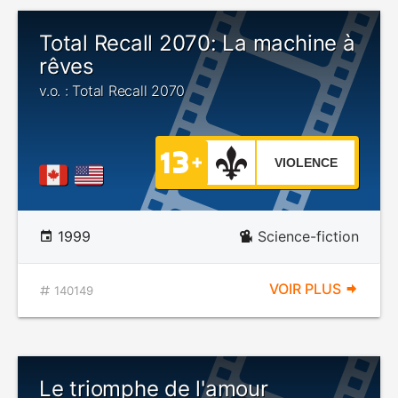
Total Recall 2070: La machine à
rêves
v.o. : Total Recall 2070
VIOLENCE
1999
Science-fiction
VOIR PLUS
140149
Le triomphe de l'amour