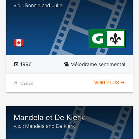
v.o. : Ronnie and Julie
1996
Mélodrame sentimental
VOIR PLUS
109939
Mandela et De Klerk
v.o. : Mandela and De Klerk