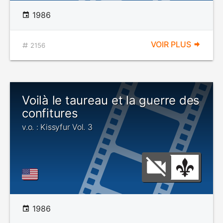
1986
VOIR PLUS
2156
Voilà le taureau et la guerre des
confitures
v.o. : Kissyfur Vol. 3
1986