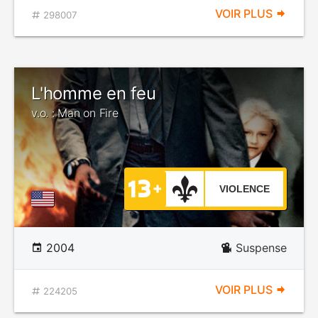
VOIR PLUS
298007
L'homme en feu
v.o. : Man on Fire
VIOLENCE
2004
Suspense
VOIR PLUS
224205