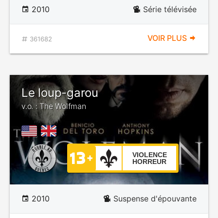
2010
Série télévisée
VOIR PLUS
361682
Le loup-garou
v.o. : The Wolfman
VIOLENCE
HORREUR
2010
Suspense d'épouvante