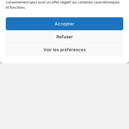
consentement peut avoir un effet négatif sur certaines caractéristiques
et fonctions.
VOIR PLUS
214417
Accepter
Refuser
Yu Yu Hakusho Ghost Files: A
Voir les préférences
New Apprentice
DÉCONSEILLÉ
AUX JEUNES
ENFANTS
1992
Animation
VOIR PLUS
197965