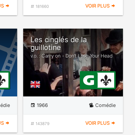
US
VOIR PLUS
181660
Les cinglés de la
guillotine
v.o. : Carry on - Don't Lose Your Head
édie
1966
Comédie
US
VOIR PLUS
143879