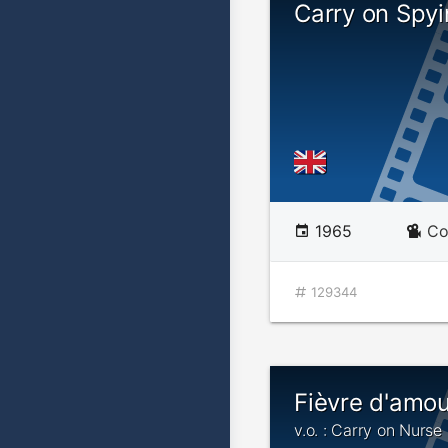
Carry on Spy
1965
Co
129344
Fièvre d'amou
v.o. : Carry on Nurse