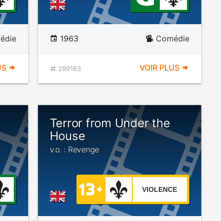
édie
1963
Comédie
US
VOIR PLUS
299163
Terror from Under the
House
v.o. : Revenge
VIOLENCE