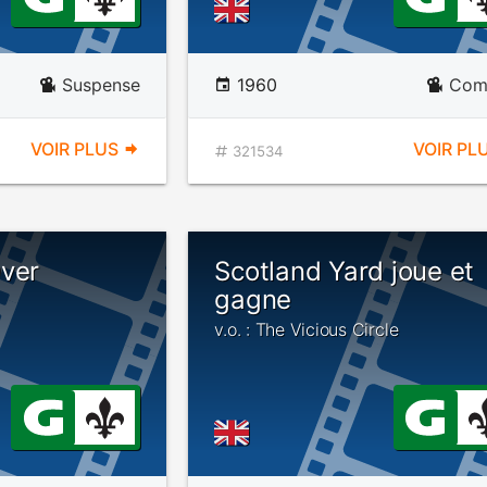
Suspense
1960
Com
VOIR PLUS
VOIR PL
321534
Over
Scotland Yard joue et
gagne
v.o. : The Vicious Circle