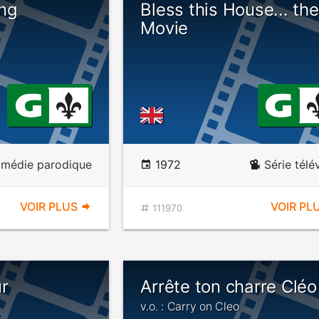
ing
Bless this House... the
Movie
médie parodique
1972
Série télé
VOIR PLUS
VOIR PL
111970
r
Arrête ton charre Cléo
v.o. : Carry on Cleo