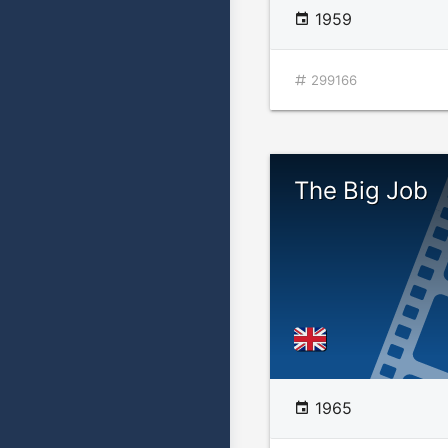
1959
299166
The Big Job
1965