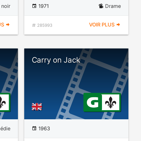
 noir
1971
Drame
US
VOIR PLUS
285993
Carry on Jack
édie
1963