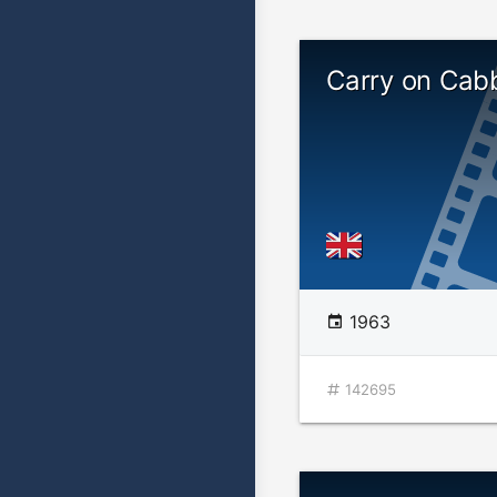
Carry on Cab
1963
142695