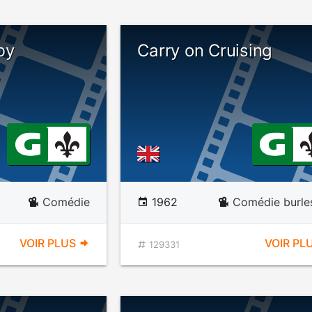
by
Carry on Cruising
Comédie
1962
Comédie burle
VOIR PLUS
VOIR PL
129331