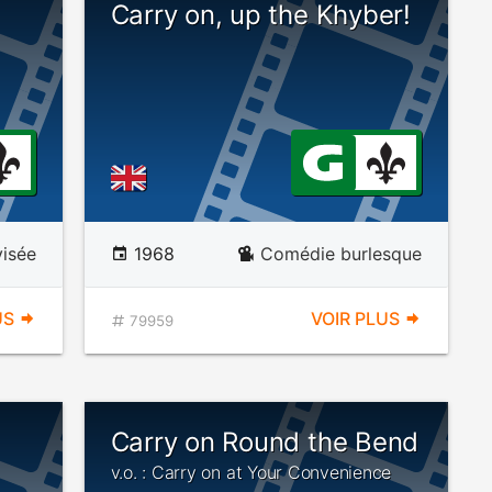
Carry on, up the Khyber!
visée
1968
Comédie burlesque
US
VOIR PLUS
79959
Carry on Round the Bend
v.o. : Carry on at Your Convenience