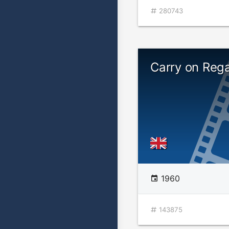
280743
Carry on Reg
1960
143875