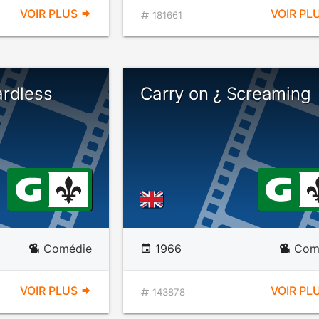
VOIR PLUS
VOIR PL
181661
ardless
Carry on ¿ Screaming
Comédie
1966
Com
VOIR PLUS
VOIR PL
143878