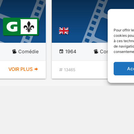
Pour offrir 
cookies pour
à ces techn
de navigatio
Comédie
1964
Comédie burle
consentement
Ac
VOIR PLUS
VOIR PL
13465
Carry on behind