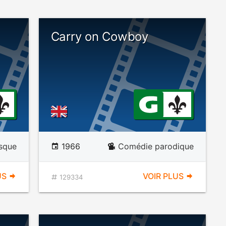
Carry on Cowboy
sque
1966
Comédie parodique
US
VOIR PLUS
129334