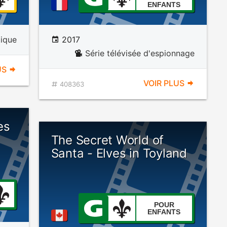
ENFANTS
tique
2017
Série télévisée d'espionnage
US
VOIR PLUS
408363
es
The Secret World of
Santa - Elves in Toyland
POUR
ENFANTS