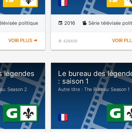
élévisée politique
2016
Série télévisée poli
VOIR PLUS
VOIR PL
428409
s légendes
Le bureau des légend
: saison 1
eau: Season 2
Autre titre : The Bureau: Season 1