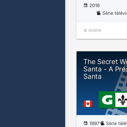
2016
Série télév
404618
The Secret Wo
Santa - A Pre
Santa
1997
Série tél