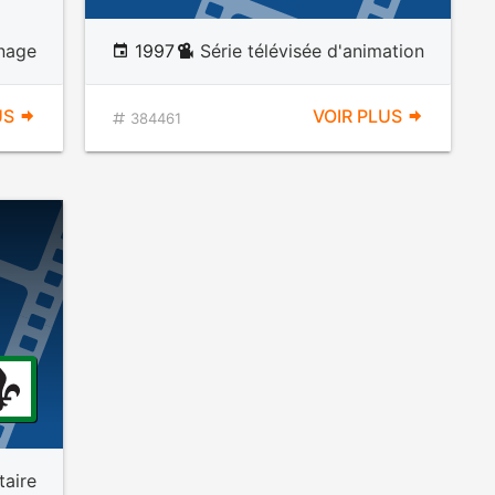
nnage
1997
Série télévisée d'animation
US
VOIR PLUS
384461
aire