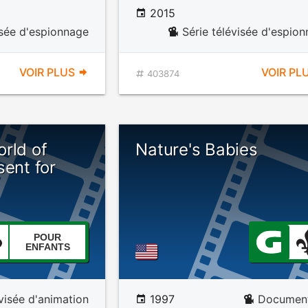
2015
isée d'espionnage
Série télévisée d'espio
VOIR PLUS
VOIR PL
403874
rld of
Nature's Babies
sent for
POUR
ENFANTS
évisée d'animation
1997
Document