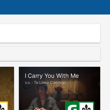
I Carry You With Me
v.o. : Te Llevo Conmigo