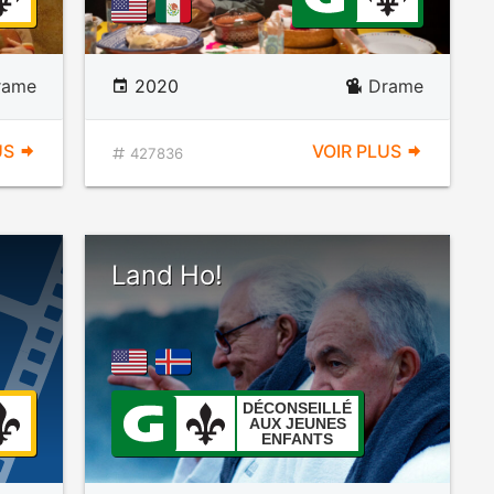
rame
2020
Drame
US
VOIR PLUS
427836
Land Ho!
DÉCONSEILLÉ
AUX JEUNES
ENFANTS