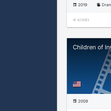
2019
Dram
423083
Children of In
2009