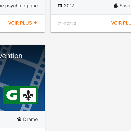
e psychologique
2017
Susp
VOIR PLUS
VOIR PL
412750
vention
Drame