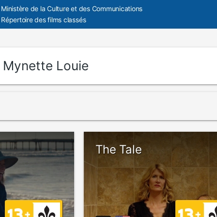
Ministère de la Culture et des Communications
Répertoire des films classés
:
Mynette Louie
The Tale