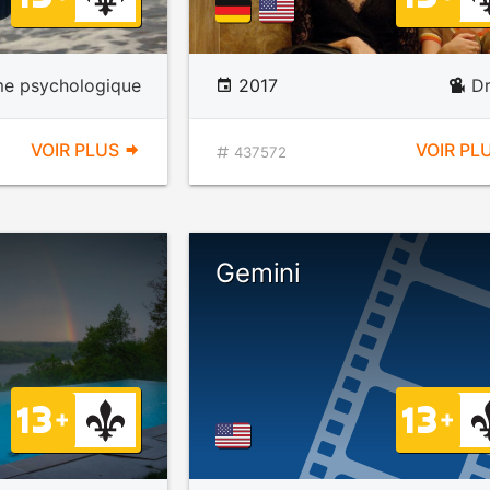
e psychologique
2017
D
VOIR PLUS
VOIR PL
437572
Gemini