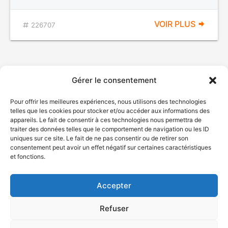
VOIR PLUS
226707
Gérer le consentement
Pour offrir les meilleures expériences, nous utilisons des technologies
telles que les cookies pour stocker et/ou accéder aux informations des
appareils. Le fait de consentir à ces technologies nous permettra de
traiter des données telles que le comportement de navigation ou les ID
uniques sur ce site. Le fait de ne pas consentir ou de retirer son
© Gouvernement du Québec, 2026
consentement peut avoir un effet négatif sur certaines caractéristiques
et fonctions.
Nous joindre
Plan du site
Accepter
Accessibilité
Accès à l'information
Refuser
Déclaration de services
Politique de confidentialité