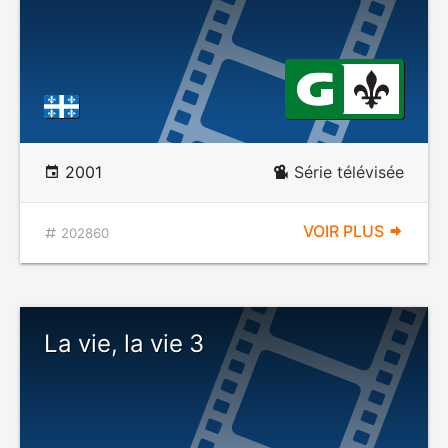
2001
Série télévisée
VOIR PLUS
202860
La vie, la vie 3