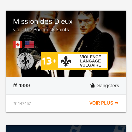
Mission des Dieux
v.o. : The Boondock Saints
VIOLENCE
LANGAGE
VULGAIRE
1999
Gangsters
VOIR PLUS
147457