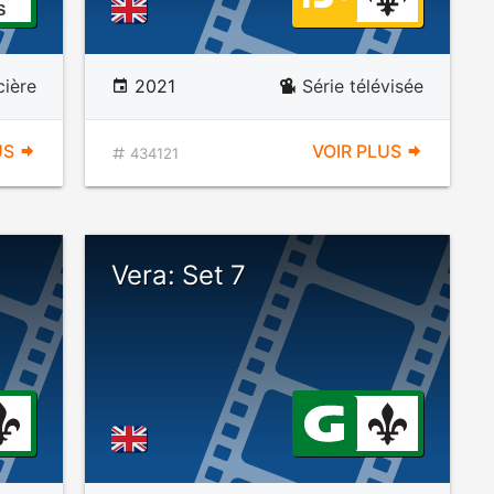
S
cière
2021
Série télévisée
US
VOIR PLUS
434121
Vera: Set 7