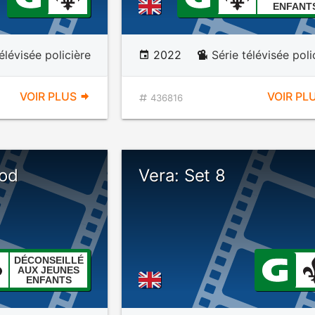
ENFANT
élévisée policière
2022
Série télévisée poli
VOIR PLUS
VOIR PL
436816
ood
Vera: Set 8
DÉCONSEILLÉ
AUX JEUNES
ENFANTS