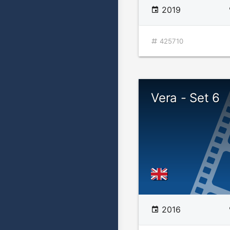
2019
425710
Vera - Set 6
2016