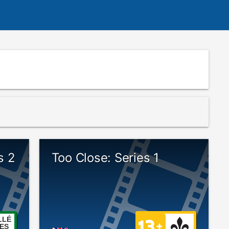
s 2
Too Close: Series 1
LLÉ
ES