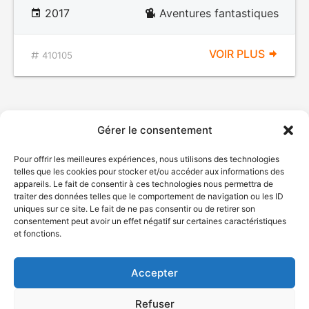
2017
Aventures fantastiques
VOIR PLUS
410105
Gérer le consentement
Pour offrir les meilleures expériences, nous utilisons des technologies
telles que les cookies pour stocker et/ou accéder aux informations des
appareils. Le fait de consentir à ces technologies nous permettra de
traiter des données telles que le comportement de navigation ou les ID
uniques sur ce site. Le fait de ne pas consentir ou de retirer son
© Gouvernement du Québec, 2026
consentement peut avoir un effet négatif sur certaines caractéristiques
et fonctions.
Nous joindre
Plan du site
Accepter
Accessibilité
Accès à l'information
Refuser
Déclaration de services