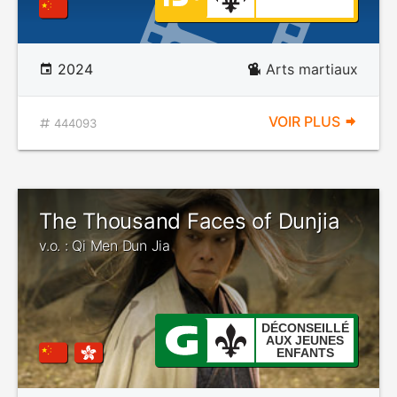
2024
Arts martiaux
VOIR PLUS
444093
The Thousand Faces of Dunjia
v.o. : Qi Men Dun Jia
DÉCONSEILLÉ
AUX JEUNES
ENFANTS