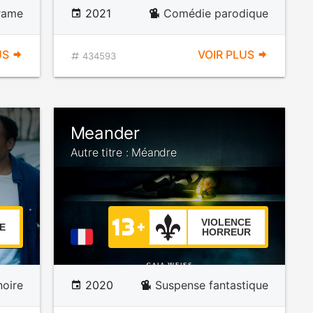
rame
2021
Comédie parodique
US
VOIR PLUS
434593
Meander
Autre titre : Méandre
VIOLENCE
E
HORREUR
oire
2020
Suspense fantastique