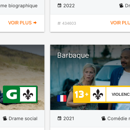
ame biographique
2022
D
VOIR PLUS
VOIR PL
434603
Barbaque
VIOLENC
Drame social
2021
Comédie n