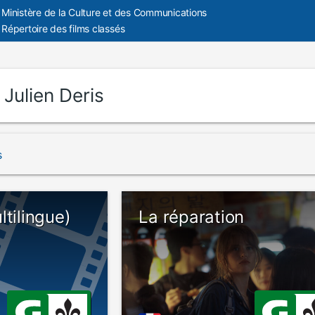
Ministère de la Culture et des Communications
Répertoire des films classés
:
Julien Deris
s
ltilingue)
La réparation