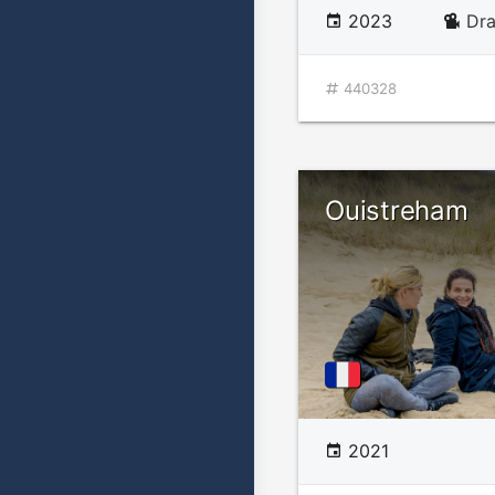
2023
Dr
440328
Ouistreham
2021