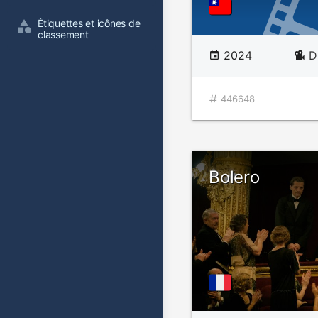
Étiquettes et icônes de 
classement
2024
D
446648
Bolero