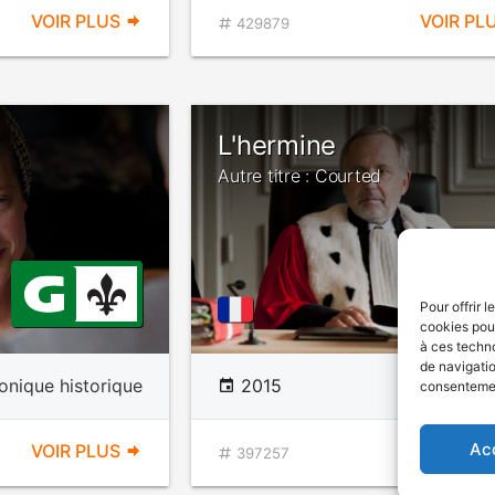
VOIR PLUS
VOIR PL
429879
L'hermine
Autre titre : Courted
Pour offrir 
cookies pour
à ces techn
de navigatio
onique historique
2015
D
consentement
Ac
VOIR PLUS
VOIR PL
397257