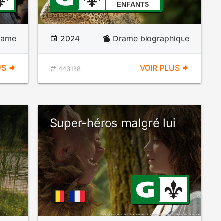
ENFANTS
rame
2024
Drame biographique
US
VOIR PLUS
443188
Super-héros malgré lui