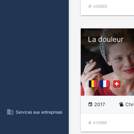
430882
La douleur
2017
Chr
Services aux entreprises
413966