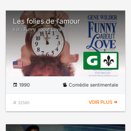
Les folies de l'amour
v.o. : Funny about Love
1990
Comédie sentimentale
VOIR PLUS
32580