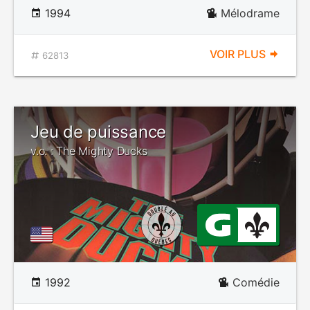
1994
Mélodrame
VOIR PLUS
62813
Jeu de puissance
v.o. : The Mighty Ducks
1992
Comédie