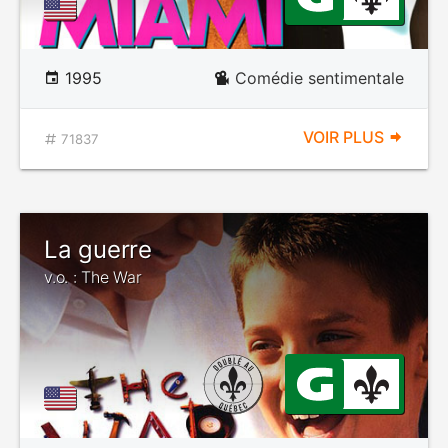
1995
Comédie sentimentale
VOIR PLUS
71837
La guerre
v.o. : The War