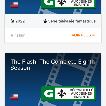
AUX JEUNES
ENFANTS
2022
Série télévisée fantastique
VOIR PLUS
434501
The Flash: The Complete Eighth
Season
DÉCONSEILLÉ
AUX JEUNES
ENFANTS