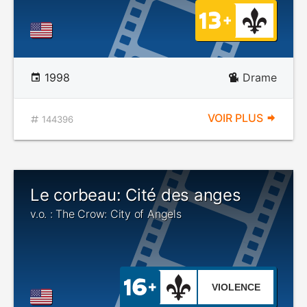
1998
Drame
VOIR PLUS
144396
Le corbeau: Cité des anges
v.o. : The Crow: City of Angels
VIOLENCE