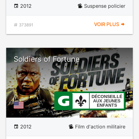
2012
Suspense policier
VOIR PLUS
373891
Soldiers of Fortune
DÉCONSEILLÉ
AUX JEUNES
ENFANTS
2012
Film d'action militaire