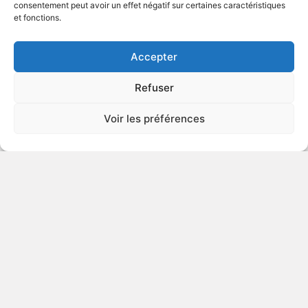
consentement peut avoir un effet négatif sur certaines caractéristiques
et fonctions.
VOIR PLUS
57346
Accepter
Refuser
Voir les préférences
© Gouvernement du Québec, 2026
Nous joindre
Plan du site
Accessibilité
Accès à l'information
Déclaration de services
Politique de confidentialité