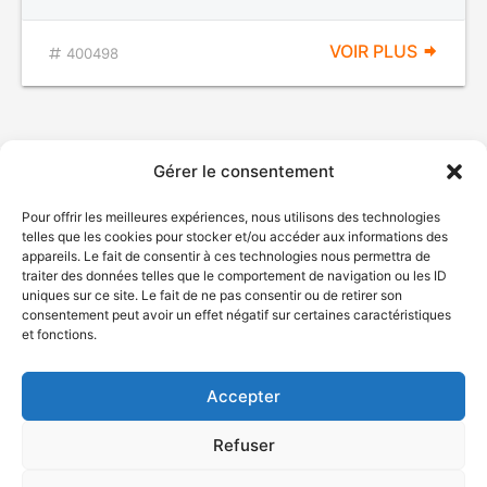
VOIR PLUS
400498
Gérer le consentement
Pour offrir les meilleures expériences, nous utilisons des technologies
telles que les cookies pour stocker et/ou accéder aux informations des
appareils. Le fait de consentir à ces technologies nous permettra de
traiter des données telles que le comportement de navigation ou les ID
uniques sur ce site. Le fait de ne pas consentir ou de retirer son
© Gouvernement du Québec, 2026
consentement peut avoir un effet négatif sur certaines caractéristiques
et fonctions.
Nous joindre
Plan du site
Accepter
Accessibilité
Accès à l'information
Refuser
Déclaration de services
Politique de confidentialité