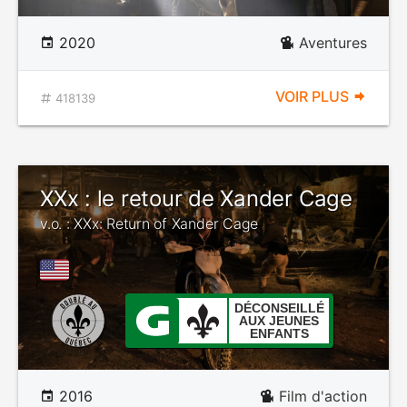
2020
Aventures
VOIR PLUS
418139
XXx : le retour de Xander Cage
v.o. : XXx: Return of Xander Cage
DÉCONSEILLÉ
AUX JEUNES
ENFANTS
2016
Film d'action