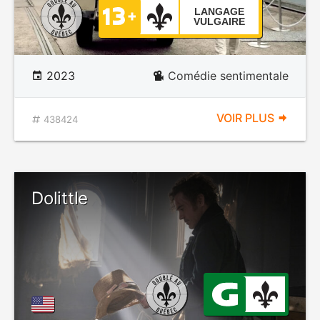
LANGAGE
VULGAIRE
2023
Comédie sentimentale
VOIR PLUS
438424
Dolittle