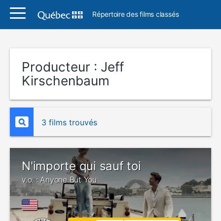
Répertoire des films classés
Producteur :
Jeff
Kirschenbaum
3 films trouvés
N'importe qui sauf toi
v.o. : Anyone But You