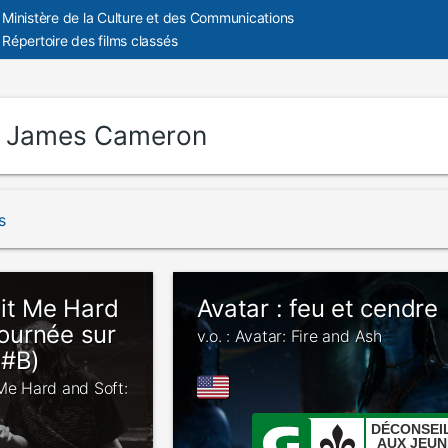
Ministère de la Culture et des Communications
Répertoire des films classés
:
James Cameron
s
 Hit Me Hard
Avatar : feu et cendre
tournée sur
v.o. : Avatar: Fire and Ash
(#B)
it Me Hard and Soft:
DÉCONSEI
AUX JEUN