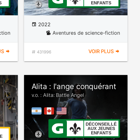
S
ENFANTS
2022
ction
Aventures de science-fiction
US
VOIR PLUS
431996
Alita : l'ange conquérant
v.o. : Alita: Battle Angel
DÉCONSEILLÉ
AUX JEUNES
ENFANTS
E