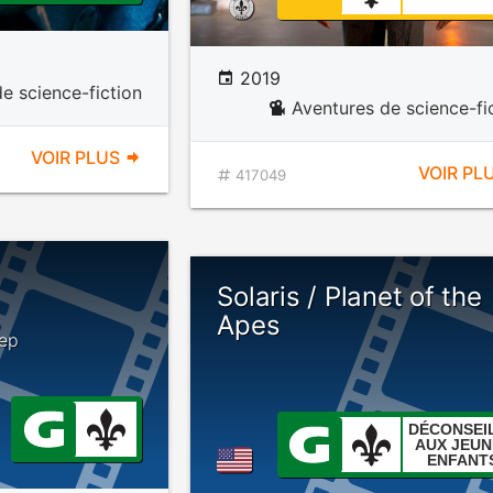
2019
e science-fiction
Aventures de science-fi
VOIR PLUS
VOIR PL
417049
Solaris / Planet of the
Apes
eep
DÉCONSEI
AUX JEUN
ENFANT