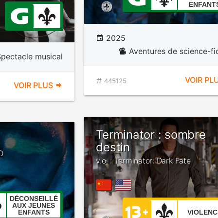
ENFANT
2025
Aventures de science-fi
Spectacle musical
VOIR PL
445125
VOIR PLUS
Terminator : sombre
destin
D
v.o. : Terminator: Dark Fate
DÉCONSEILLÉ
AUX JEUNES
ENFANTS
VIOLENC