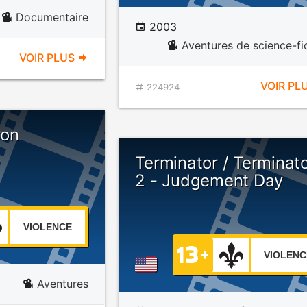
Documentaire
2003
Aventures de science-fi
VOIR PLUS
VOIR PL
224924
on
Terminator / Terminat
2 - Judgement Day
VIOLENCE
VIOLENC
Aventures