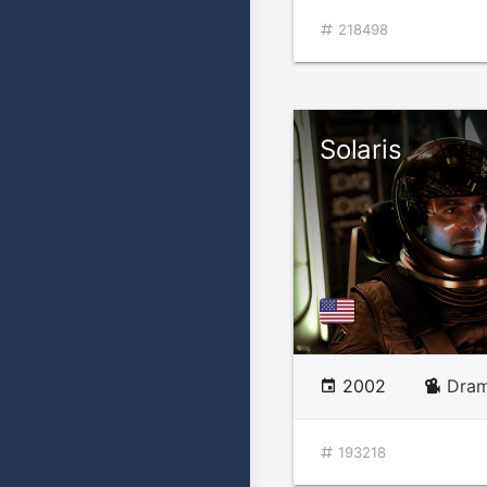
218498
Solaris
2002
Dram
193218