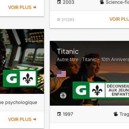
2003
Science-fi
VOIR PLUS
VOIR PL
211293
Titanic
Autre titre : Titanic - 10th Anniver
DÉCONSEI
AUX JEUN
ENFANT
e psychologique
1997
Trag
VOIR PLUS