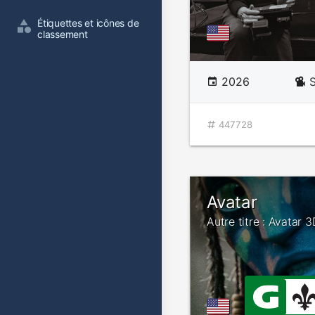
Étiquettes et icônes de 
classement
2026
447728
Avatar
Autre titre : Avatar 3