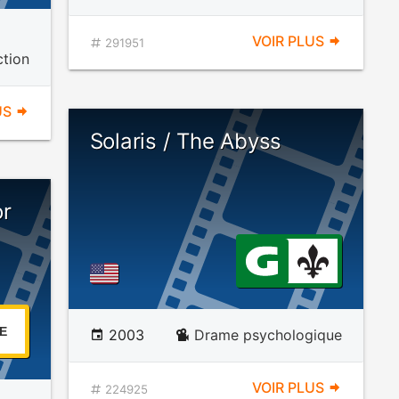
VOIR PLUS
291951
ction
US
Solaris / The Abyss
or
E
2003
Drame psychologique
VOIR PLUS
224925