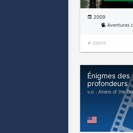
2009
Aventures d
332510
Énigmes des
profondeurs
v.o. : Aliens of the D