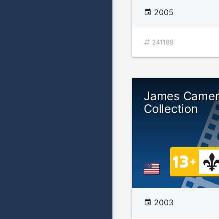
2005
241189
James Camer
Collection
2003