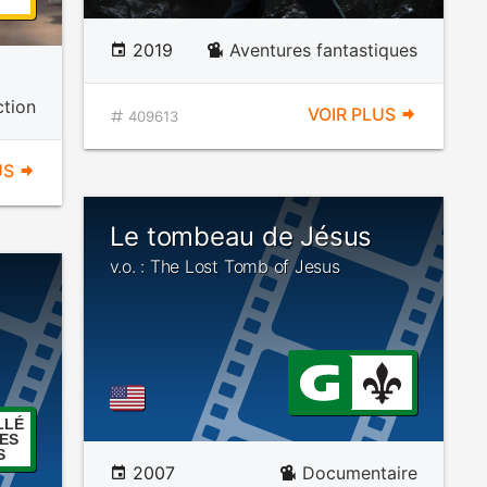
2019
Aventures fantastiques
ction
VOIR PLUS
409613
US
Le tombeau de Jésus
v.o. : The Lost Tomb of Jesus
LLÉ
ES
S
2007
Documentaire