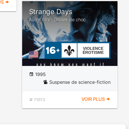
US
Strange Days
Autre titre : Ondes de choc
VIOLENCE
ÉROTISME
1995
Suspense de science-fiction
VOIR PLUS
71073