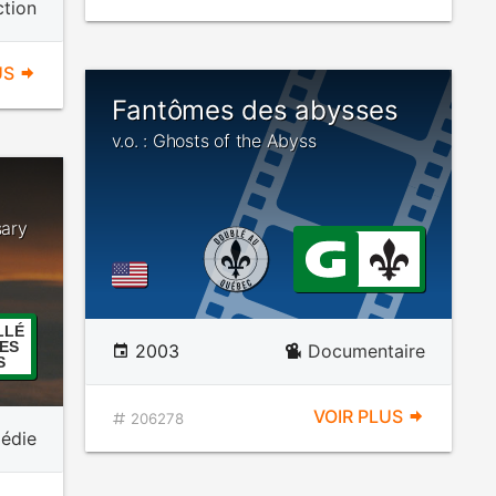
ction
US
Fantômes des abysses
v.o. : Ghosts of the Abyss
sary
LLÉ
ES
2003
Documentaire
S
VOIR PLUS
206278
édie