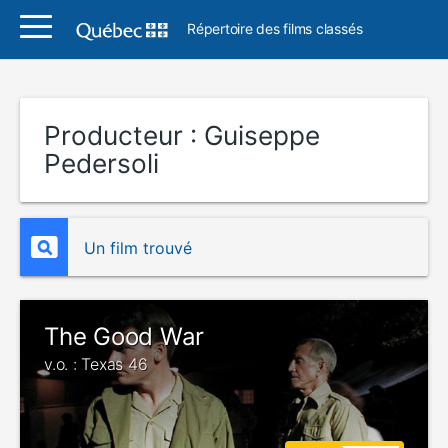
Répertoire des films classés
Producteur :
Guiseppe
Pedersoli
Un film trouvé
The Good War
v.o. : Texas 46