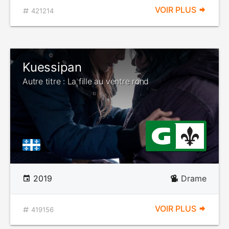
VOIR PLUS
421214
Kuessipan
Autre titre : La fille au ventre rond
2019
Drame
VOIR PLUS
419156