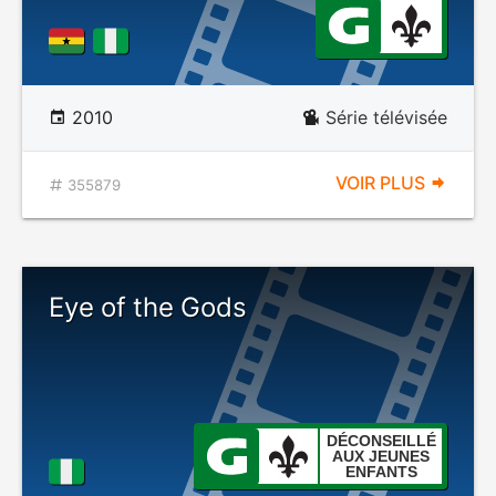
2010
Série télévisée
VOIR PLUS
355879
Eye of the Gods
DÉCONSEILLÉ
AUX JEUNES
ENFANTS