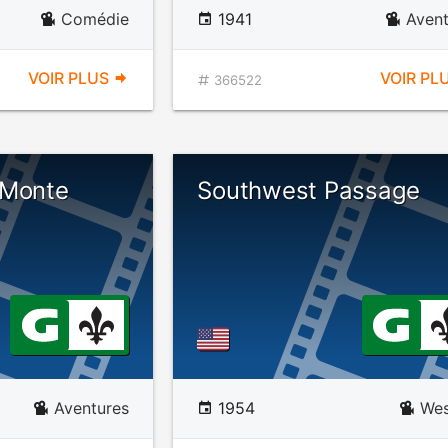
Comédie
1941
Avent
VOIR PLUS
VOIR PL
366522
 Monte
Southwest Passage
Aventures
1954
Wes