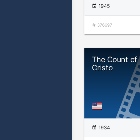
1945
376697
The Count of
Cristo
1934