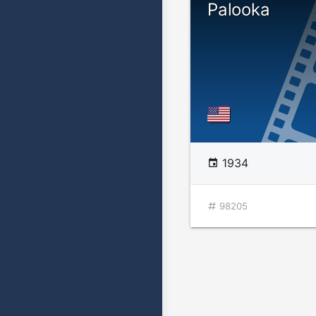
Palooka
1934
98205