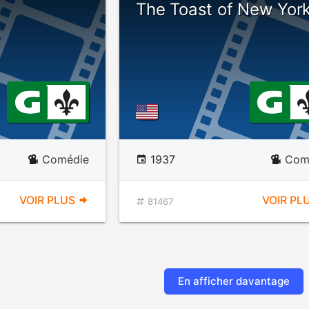
The Toast of New Yor
Comédie
1937
Com
VOIR PLUS
VOIR PL
81467
En afficher davantage