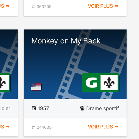
US
VOIR PLUS
363209
Monkey on My Back
icier
1957
Drame sportif
US
VOIR PLUS
244633