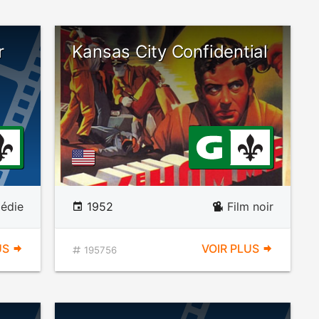
r
Kansas City Confidential
édie
1952
Film noir
US
VOIR PLUS
195756