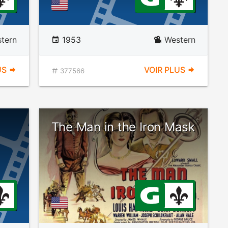
tern
1953
Western
US
VOIR PLUS
377566
The Man in the Iron Mask