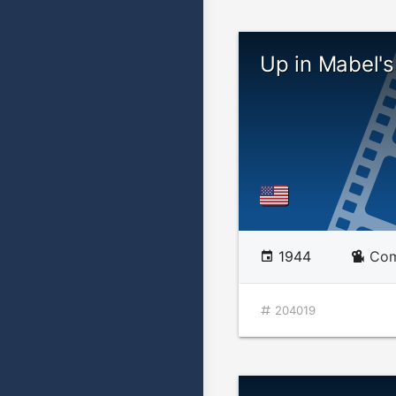
Up in Mabel'
1944
Com
204019