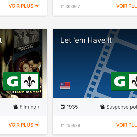
VOIR PLUS
VOIR PL
363867
t
Let 'em Have It
Film noir
1935
Suspense pol
VOIR PLUS
VOIR PL
259689