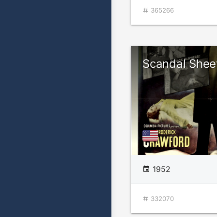
365266
Scandal Shee
1952
332070