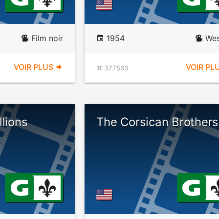
Film noir
1954
Wes
VOIR PLUS
VOIR PL
377563
llions
The Corsican Brothers