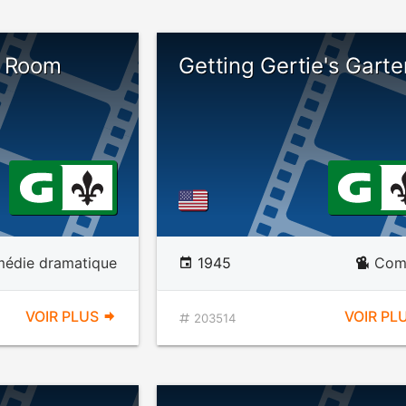
s Room
Getting Gertie's Garte
édie dramatique
1945
Com
VOIR PLUS
VOIR PL
203514