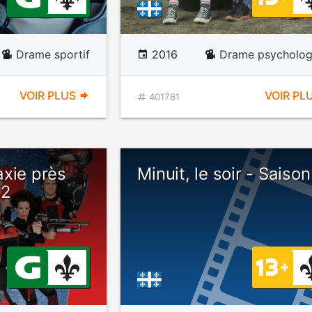
Drame sportif
2016
Drame psycholog
VOIR PLUS
VOIR PL
401761
axie près
Minuit, le soir - Saison
 2