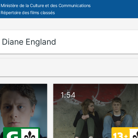
Ministère de la Culture et des Communications
Répertoire des films classés
:
Diane England
1:54