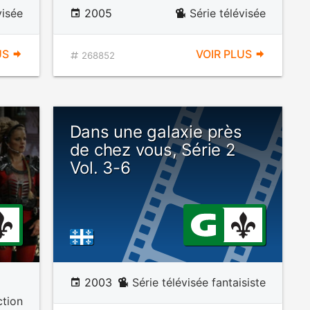
visée
2005
Série télévisée
US
VOIR PLUS
268852
Dans une galaxie près
de chez vous, Série 2
Vol. 3-6
2003
Série télévisée fantaisiste
ction