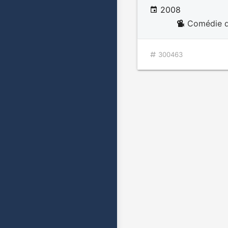
2008
Comédie d
300463