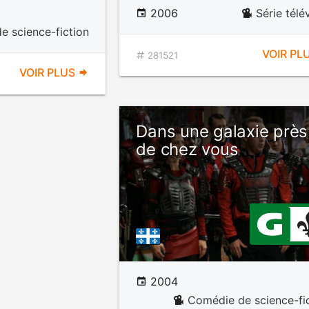
2006
Série télé
e science-fiction
VOIR PL
281521
VOIR PLUS
Dans une galaxie près
de chez vous
2004
Comédie de science-fi