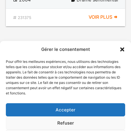
VOIR PLUS
231375
Gérer le consentement
Pour offrir les meilleures expériences, nous utilisons des technologies
telles que les cookies pour stocker et/ou accéder aux informations des
appareils. Le fait de consentir à ces technologies nous permettra de
traiter des données telles que le comportement de navigation ou les ID
uniques sur ce site. Le fait de ne pas consentir ou de retirer son
© Gouvernement du Québec, 2026
consentement peut avoir un effet négatif sur certaines caractéristiques
et fonctions.
Nous joindre
Plan du site
Accepter
Accessibilité
Accès à l'information
Refuser
Déclaration de services
Politique de confidentialité