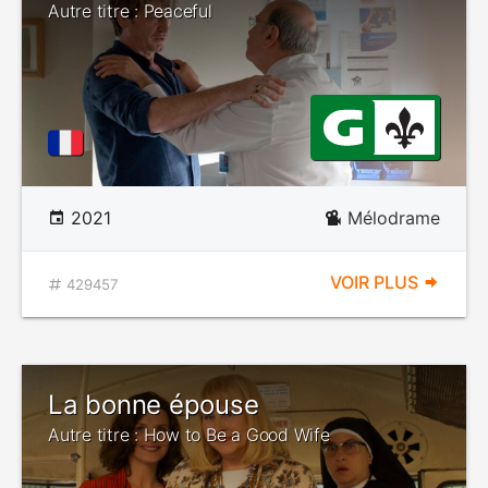
Autre titre : Peaceful
2021
Mélodrame
VOIR PLUS
429457
La bonne épouse
Autre titre : How to Be a Good Wife