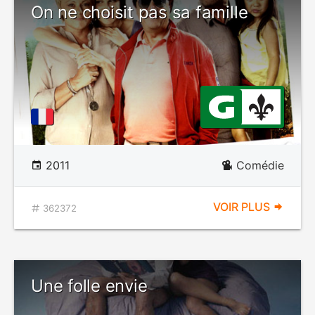
On ne choisit pas sa famille
2011
Comédie
VOIR PLUS
362372
Une folle envie