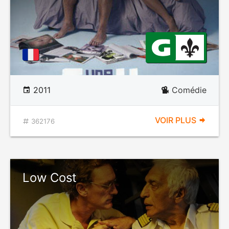
2011
Comédie
VOIR PLUS
362176
Low Cost