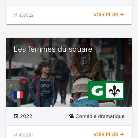
VOIR PLUS
439622
Les femmes du square
2022
Comédie dramatique
VOIR PLUS
436281