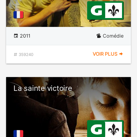
2011
Comédie
VOIR PLUS
359240
La sainte victoire