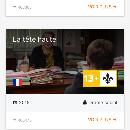
VOIR PLUS
406006
La tête haute
2015
Drame social
VOIR PLUS
400473