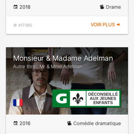
2018
Drame
VOIR PLUS
417395
Monsieur & Madame Adelman
Autre titre : Mr & Mme Adelman
DÉCONSEILLÉ
AUX JEUNES
ENFANTS
2016
Comédie dramatique