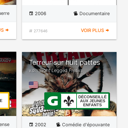
erre
2006
Documentaire
US
VOIR PLUS
277646
Terreur sur huit pattes
v.o. : Eight Legged Freaks
DÉCONSEILLÉ
E
AUX JEUNES
ENFANTS
ense
2002
Comédie d'épouvante