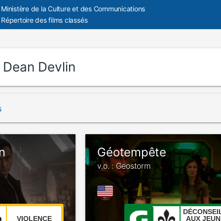
Ministère de la Culture et des Communications
Répertoire des films classés
:
Dean Devlin
s
n
Géotempête
v.o. : Geostorm
DÉCONSEI
VIOLENCE
AUX JEUN