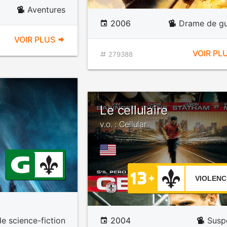
Aventures
2006
Drame de gu
VOIR PLUS
VOIR PL
279388
Le cellulaire
v.o. : Cellular
VIOLENC
e science-fiction
2004
Susp