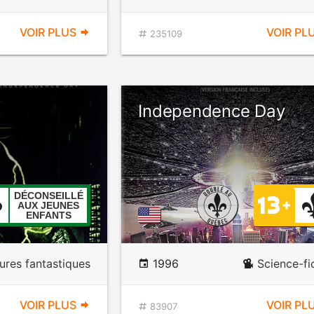
VOIR PLUS
VOIR PL
235109
Independence Day
DÉCONSEILLÉ
AUX JEUNES
ENFANTS
ures fantastiques
1996
Science-fi
VOIR PLUS
VOIR PL
83907