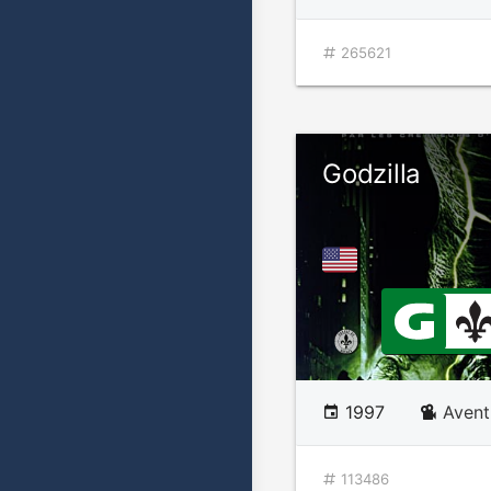
265621
Godzilla
1997
Avent
113486