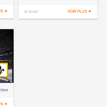
US
VOIR PLUS
181287
ction
US