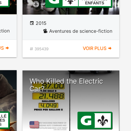
S
ENFANTS
2015
ction
Aventures de science-fiction
US
VOIR PLUS
395439
Who Killed the Electric
Car?
LLÉ
ES
S