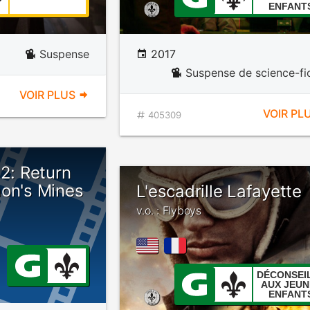
ENFANT
Suspense
2017
Suspense de science-fi
VOIR PLUS
VOIR PL
405309
 2: Return
mon's Mines
L'escadrille Lafayette
v.o. : Flyboys
DÉCONSEI
AUX JEUN
ENFANT