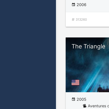
2006
313260
The Triangle
2005
Aventures d