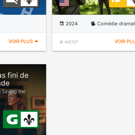
2024
Comédie dramat
VOIR PLUS
VOIR PL
442107
s fini de
nde
h Saving the