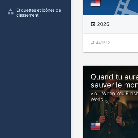
Étiquettes et icônes de 
classement
2026
449512
Quand tu aura
sauver le mo
v.o. : When You Finis
World