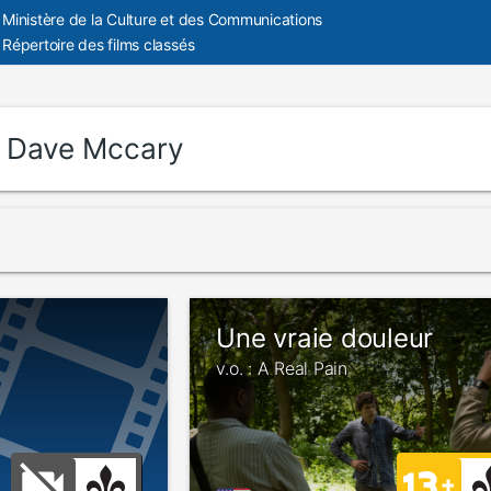
Ministère de la Culture et des Communications
Répertoire des films classés
:
Dave Mccary
Une vraie douleur
v.o. : A Real Pain