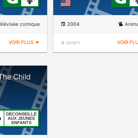
télévisée comique
2004
Anima
VOIR PLUS
VOIR PL
250977
 The Child
DÉCONSEILLÉ
AUX JEUNES
ENFANTS