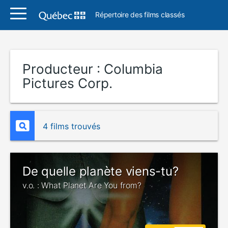
Répertoire des films classés
Producteur :
Columbia
Pictures Corp.
4 films trouvés
De quelle planète viens-tu?
v.o. : What Planet Are You from?