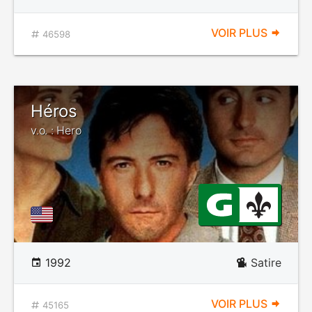
VOIR PLUS
46598
Héros
v.o. : Hero
1992
Satire
VOIR PLUS
45165