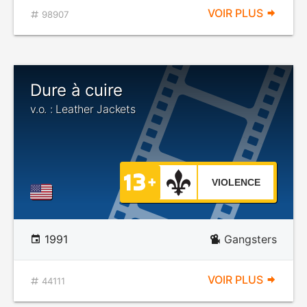
VOIR PLUS
98907
Dure à cuire
v.o. : Leather Jackets
VIOLENCE
1991
Gangsters
VOIR PLUS
44111