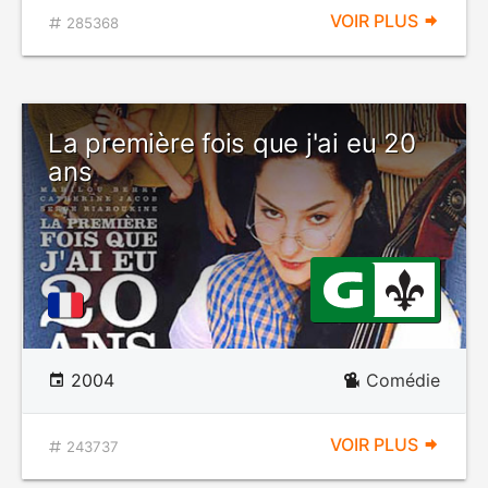
VOIR PLUS
285368
La première fois que j'ai eu 20
ans
2004
Comédie
VOIR PLUS
243737