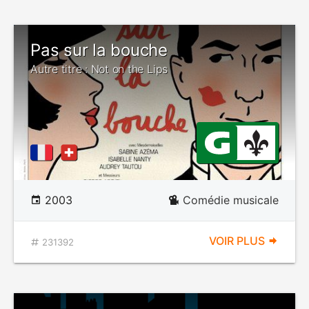
Pas sur la bouche
Autre titre : Not on the Lips
2003
Comédie musicale
VOIR PLUS
231392