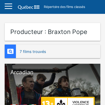
Répertoire des films classés
Producteur :
Braxton Pope
7 films trouvés
Arcadian
VIOLENCE