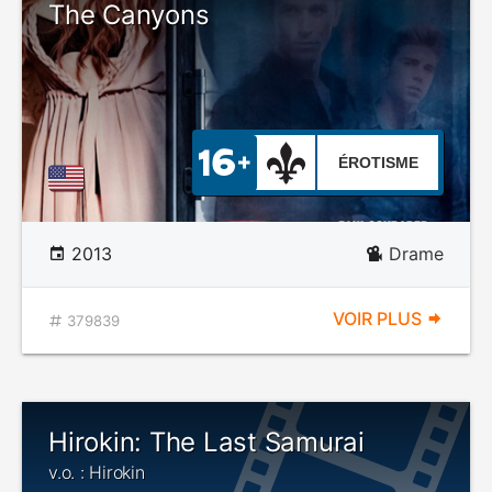
The Canyons
ÉROTISME
2013
Drame
VOIR PLUS
379839
Hirokin: The Last Samurai
v.o. : Hirokin