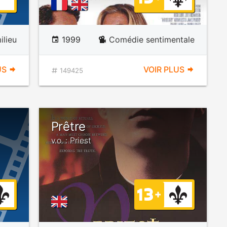
lieu
1999
Comédie sentimentale
US
VOIR PLUS
149425
Prêtre
v.o. : Priest