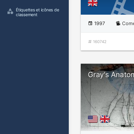
Étiquettes et icônes de 
classement
1997
Comé
160742
Gray's Anato