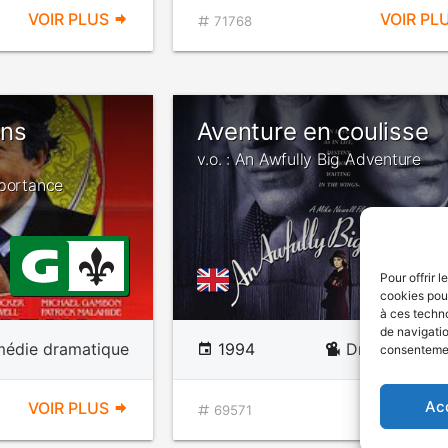
VOIR PLUS
VOIR PL
71768
ns
Aventure en coulisse
v.o. : An Awfully Big Adventure
mportance
Pour offrir 
cookies pour
à ces techn
de navigatio
édie dramatique
1994
Drame de mo
consentement
Ac
VOIR PLUS
VOIR PL
69571