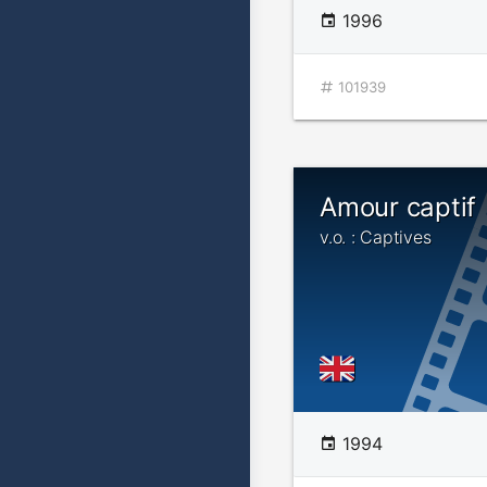
1996
101939
Amour captif
v.o. : Captives
1994