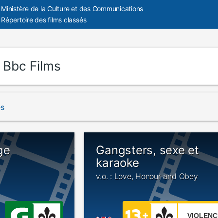
Ministère de la Culture et des Communications
Répertoire des films classés
:
Bbc Films
és
ge
Gangsters, sexe et
karaoke
v.o. : Love, Honour and Obey
VIOLENC