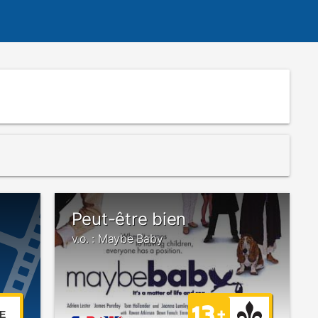
Peut-être bien
v.o. : Maybe Baby
E