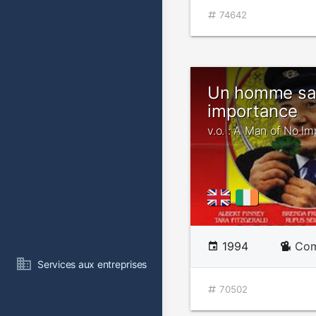
74642
Un homme sa
importance
v.o. : A Man of No I
1994
Com
Services aux entreprises
70502