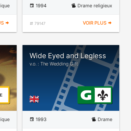
ique
1994
Drame religieux
US
VOIR PLUS
79147
Wide Eyed and Legless
v.o. : The Wedding Gift
E
ique
1993
Drame