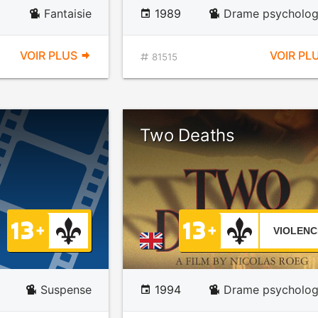
Fantaisie
1989
Drame psycholog
VOIR PLUS
VOIR PL
81515
Two Deaths
VIOLENC
Suspense
1994
Drame psycholog