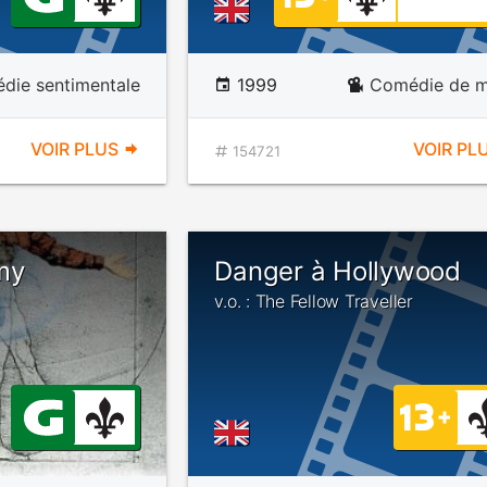
die sentimentale
1999
Comédie de mi
VOIR PLUS
VOIR PL
154721
my
Danger à Hollywood
v.o. : The Fellow Traveller